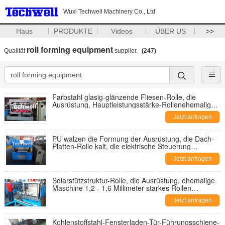
Wuxi Techwell Machinery Co., Ltd
Haus
PRODUKTE
Videos
ÜBER US
>>
roll forming equipment
Qualität
supplier.
(247)
Farbstahl glasig-glänzende Fliesen-Rolle, die
Ausrüstung, Hauptleistungsstärke-Rollenehemalige
Maschine mit 5,5 Kilowatt bildet
Jetzt anfragen
PU walzen die Formung der Ausrüstung, die Dach-
Platten-Rolle kalt, die elektrische Steuerung
Maschine PLC bildet
Jetzt anfragen
Solarstützstruktur-Rolle, die Ausrüstung, ehemalige
Maschine 1,2 - 1,6 Millimeter starkes Rollen
vonbildet
Jetzt anfragen
Kohlenstoffstahl-Fensterladen-Tür-Führungsschiene-