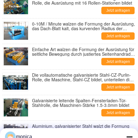
Rolle, die Ausrüstung mit 16 Rollen-Stationen bildet
Jetzt anfragen
0-10M / Minute walzen die Formung der Ausrüstung,
das Dach-Blatt kalt, das kurvenden Radius der
Maschinen-500mm macht
Jetzt anfragen
Einfache Art walzen die Formung der Ausrüstung für
seitliche Bewegung durch justiertes Seitenhandrad
kalt
Jetzt anfragen
Die vollautomatische galvanisierte Stahl-CZ-Purlin-
Rolle, die Maschine, Stahl-CZ bildet, unterteilen die
Profil-Rolle, die Ausrüstung bildet
Jetzt anfragen
Galvanisierte leitende Spalten-Fensterladen-Tür-
Stahlrolle, die Maschinen-Stärke 1.5-3.0mm bildet
Jetzt anfragen
Aluminium, galvanisierter Stahl walzt die Formung
der Maschine für achteckige Rohr-Rohr-Ausrüstung
mit der Herstellung von Rollen-Fensterladen-Äxten
monica