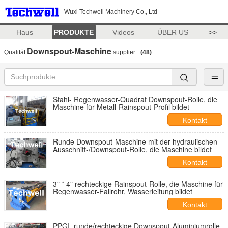
Wuxi Techwell Machinery Co., Ltd
Haus
PRODUKTE
Videos
ÜBER US
>>
Downspout-Maschine
Qualität
supplier.
(48)
Stahl- Regenwasser-Quadrat Downspout-Rolle, die
Maschine für Metall-Rainspout-Profil bildet
Kontakt
Runde Downspout-Maschine mit der hydraulischen
Ausschnitt-/Downspout-Rolle, die Maschine bildet
Kontakt
3" * 4" rechteckige Rainspout-Rolle, die Maschine für
Regenwasser-Fallrohr, Wasserleitung bildet
Kontakt
PPGI, runde/rechteckige Downspout-Aluminiumrolle,