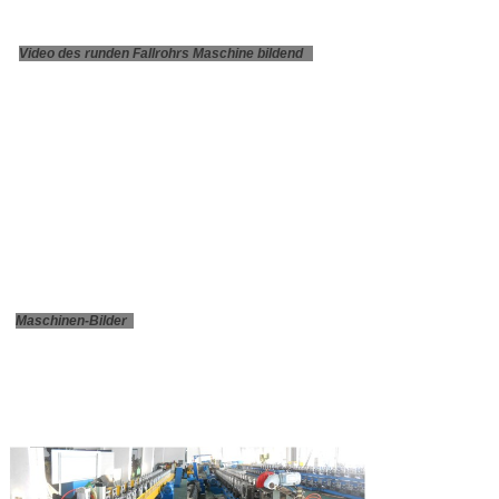
Video des runden Fallrohrs Maschine bildend
Maschinen-Bilder
EINREICHUNGEN