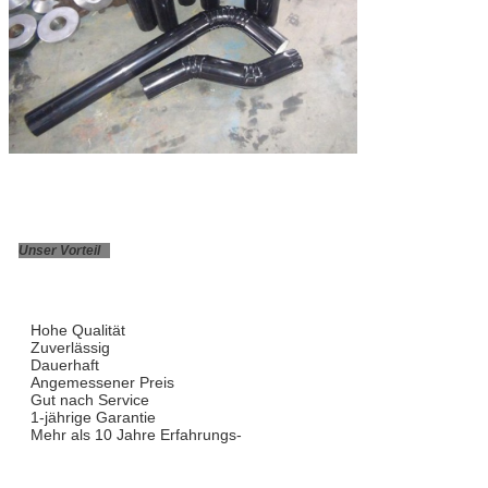
Unser Vorteil
Hohe Qualität
Zuverlässig
Dauerhaft
Angemessener Preis
Gut nach Service
1-jährige Garantie
Hinterlass eine Nachricht
Mehr als 10 Jahre Erfahrungs-
Wir rufen Sie bald zurück!