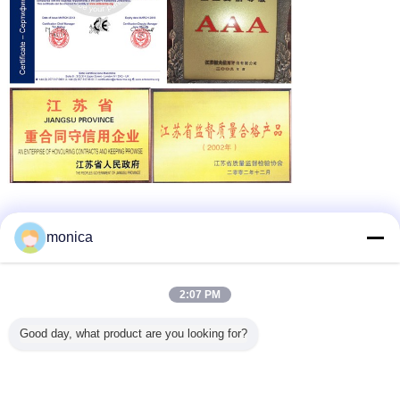
runde Downspoutmaschine
Umbauten:
,
monica
Fallrohr Profiliermaschine
Down Pipe Roll Forming Machine
,
Erhalten Sie den besten Preis für
2:07 PM
Good day, what product are you looking for?
Kundenspezifische runde
Fallrohr-Rolle, die
Maschine/Downspout-Maschine
für Abflussrohr bildet