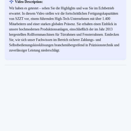
Video Description:
Wir haben es getestet – sehen Sie die Highlights und was Sie im Echtbetrieb
erwartet. In diesem Video stellen wir die fortschrittlichen Fertigungskapazitäten
von SZZT vor, einem führenden High-Tech-Unternehmen mit über 1.400
Mitarbeitern und einer starken globalen Präsenz. Sie erhalten einen Einblick in
unsere hochmodernen Produktionsanlagen, einschließlich der im Jahr 2013
hergestellten Rollformmaschinen für Türrahmen und Fensterrahmen. Entdecken
Sie, wie sich unser Fachwissen im Bereich sicherer Zahlungs- und
Selbstbedienungskiosklösungen branchenübergreifend in Präzisionstechnik und
zuverlässiger Leistung niederschlägt.