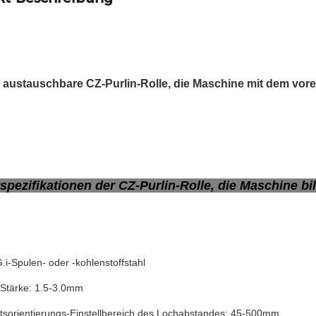
 austauschbare CZ-Purlin-Rolle, die Maschine mit dem vor
spezifikationen der CZ-Purlin-Rolle, die Maschine b
G.i-Spulen- oder -kohlenstoffstahl
 Stärke: 1.5-3.0mm
tsorientierungs-Einstellbereich des Lochabstandes: 45-500mm