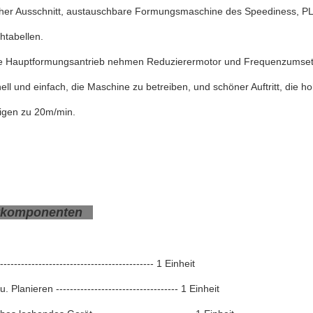
cher Ausschnitt, austauschbare Formungsmaschine des Speediness, PLC
htabellen.
ie Hauptformungsantrieb nehmen Reduzierermotor und Frequenzumse
nell und einfach, die Maschine zu betreiben, und schöner Auftritt, die h
igen zu 20m/min.
tkomponenten
------------------------------------------- 1 Einheit
. Planieren ----------------------------------- 1 Einheit