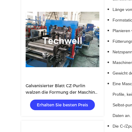
Länge von
Formstati
Planieren 
Fütterungs
Netzspan
Maschinen
Gewicht d
Eine Masc
Galvanisierter Blatt CZ-Purlin
walzen die Formung der Maschine
Profile, k
mit vores-schneidend Gerät-u. 1,5
Erhalten Sie besten Preis
Zoll-Kettengetriebe kalt
Selbst-pum
Daten an.
Die C-/Zpu