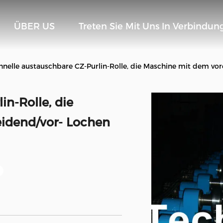
ÜBER US
Treten Sie Mit Uns In Verbindun
hnelle austauschbare CZ-Purlin-Rolle, die Maschine mit dem vor
in-Rolle, die
idend/vor- Lochen