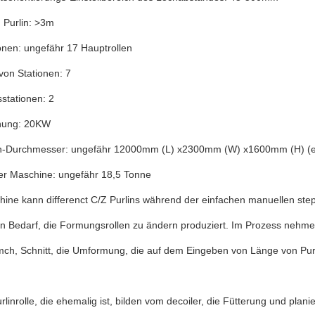
 Purlin: >3m
onen: ungefähr 17 Hauptrollen
von Stationen: 7
stationen: 2
nung: 20KW
-Durchmesser: ungefähr 12000mm (L) x2300mm (W) x1600mm (H) (ein
er Maschine: ungefähr 18,5 Tonne
hine kann differenct C/Z Purlins während der einfachen manuellen st
ein Bedarf, die Formungsrollen zu ändern produziert. Im Prozess nehm
ch, Schnitt, die Umformung, die auf dem Eingeben von Länge von Purli
rlinrolle, die ehemalig ist, bilden vom decoiler, die Fütterung und pla