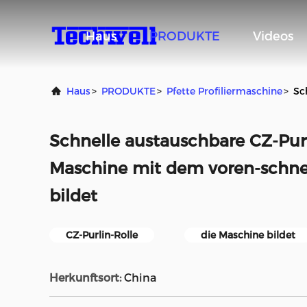
Haus
PRODUKTE
Videos
Haus
>
PRODUKTE
>
Pfette Profiliermaschine
>
Sc
Schnelle austauschbare CZ-Purl
Maschine mit dem voren-schne
bildet
CZ-Purlin-Rolle
die Maschine bildet
Herkunftsort:
China