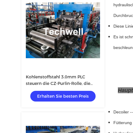
hydraulis
Durchbruc
Diese Lin
Es ist sch
beschleun
Kohlenstoffstahl 3.0mm PLC
steuern die CZ-Purlin-Rolle, die
Maschine bildet
Haup
Erhalten Sie besten Preis
Decoiler ---
Fütterung u