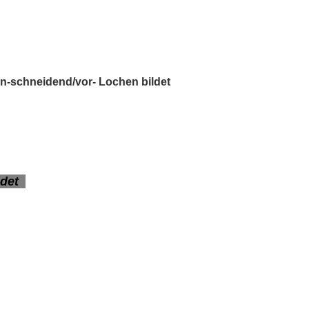
en-schneidend/vor- Lochen bildet
ildet