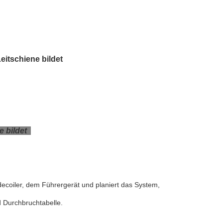
eitschiene bildet
e bildet
 decoiler, dem Führergerät und planiert das System,
d Durchbruchtabelle.