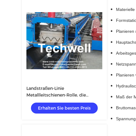
Materiell
Formstatio
Planieren 
Hauptach
Arbeitsge
Netzspan
Planieren
Hydraulis
Landstraßen-Linie
Metallleitschienen-Rolle, die
Maß der 
Maschine bildet
Erhalten Sie besten Preis
Bruttomas
Spannung: