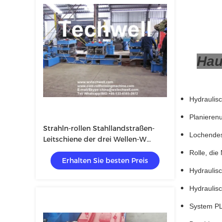
Ha
Hydraulisch
Planierenun
Strahln-rollen Stahllandstraßen-
Lochendes G
Leitschiene der drei Wellen-W
ehemaliges
Rolle, die 
Erhalten Sie besten Preis
Hydraulisch
Hydraulisch
System PLC 