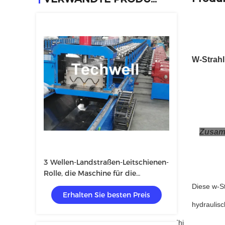
W-Strahl
Zusamm
3 Wellen-Landstraßen-Leitschienen-
Rolle, die Maschine für die
Herstellung von Stahl-Curvinging
Diese w-St
Erhalten Sie besten Preis
bildet
hydraulisc
Thi