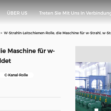
ÜBER US
Treten Sie Mit Uns In Verbindun
>
W-Strahln-Leitschienen-Rolle, die Maschine für w-Strahl, w-St
die Maschine für w-
ldet
C-Kanal-Rolle